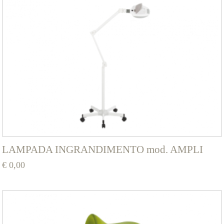
LAMPADA INGRANDIMENTO mod. AMPLI
€
0,00
Questo
prodotto
ha
più