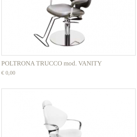
POLTRONA TRUCCO mod. VANITY
€
0,00
Questo
prodotto
ha
più
varianti.
Le
opzioni
possono