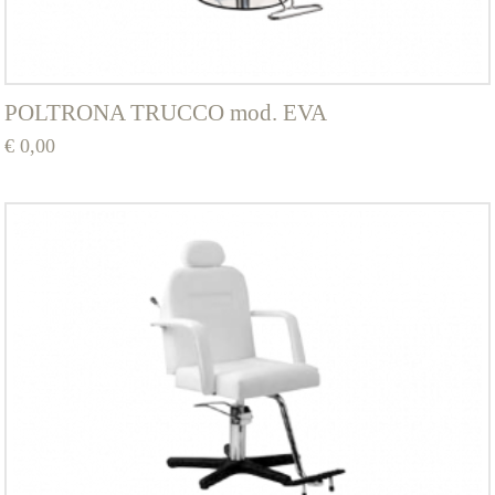
POLTRONA TRUCCO mod. EVA
€
0,00
Questo
prodotto
ha
più
varianti.
Le
opzioni
possono
essere
scelte
nella
pagina