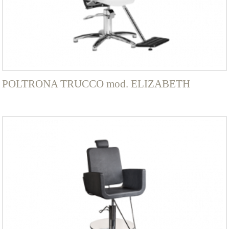
essere
scelte
nella
pagina
del
prodotto
POLTRONA TRUCCO mod. ELIZABETH