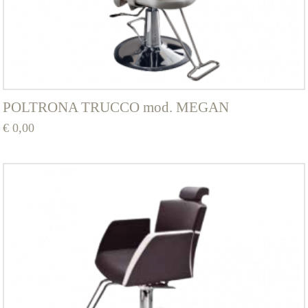
POLTRONA TRUCCO mod. MEGAN
€
0,00
Questo
prodotto
ha
più
varianti.
Le
opzioni
possono
essere
scelte