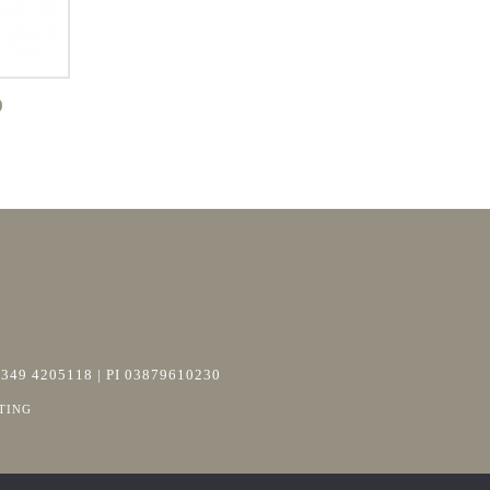
O
+39 349 4205118 | PI 03879610230
TING