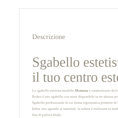
Descrizione
Sgabello estetis
il tuo centro est
Lo sgabello estetista modello
Montana
è caratterizzato da l
Rodeo è uno sgabello con ruote disponibile in tre altezze pe
Sgabello professionale la cui forma ergonomica permette di la
Infine uno sguardo ai materiali: la seduta è realizzata in mul
fase di pulizia finale.