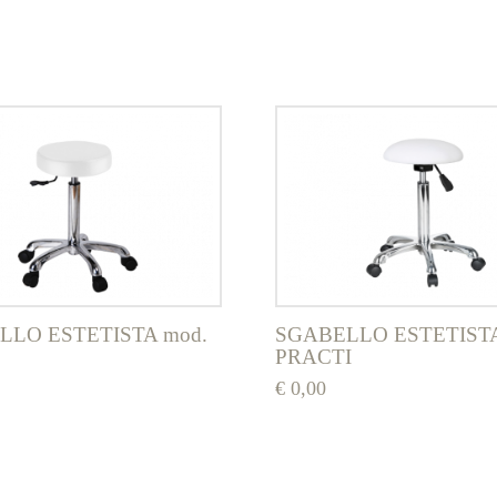
LLO ESTETISTA mod.
SGABELLO ESTETISTA
PRACTI
€
0,00
Questo
prodotto
ha
più