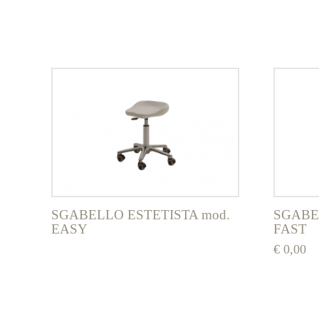
SGABELLO ESTETISTA mod.
SGABE
EASY
FAST
€
0,00
Questo
prodotto
ha
più