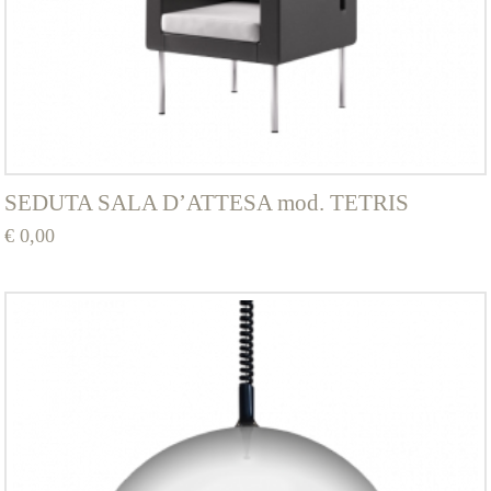
SEDUTA SALA D’ATTESA mod. TETRIS
€
0,00
Questo
prodotto
ha
più
varianti.
Le
opzioni
possono
essere