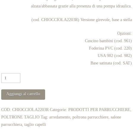
alzata/abbassata grazie alla presenza di una pompa idraulica.
(cod. CHIOCCIOLA2203R) Versione girevole, base a stella
Opzioni:
Cuscino bambini (cod. 961)
Foderina PVC (cod. 220)
USA 982 (cod. 982)
Base satinata (cod. SAT)
POLTRONA
PARRUCCHIERE
mod.
Aggiungi al carrello
CHIOCCIOLA
quantità
COD:
CHIOCCIOLA2203R
Categorie:
PRODOTTI PER PARRUCCHIERE
,
POLTRONE TAGLIO
Tag:
arredamento
,
poltrona parrucchiere
,
salone
parrucchiera
,
taglio capelli