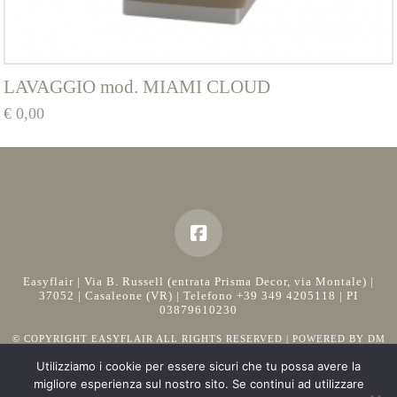
pagina
del
prodotto
LAVAGGIO mod. MIAMI CLOUD
€
0,00
Questo
prodotto
ha
più
varianti.
Le
opzioni
Easyflair | Via B. Russell (entrata Prisma Decor, via Montale) |
possono
37052 | Casaleone (VR) | Telefono +39 349 4205118 | PI
essere
03879610230
scelte
© COPYRIGHT EASYFLAIR ALL RIGHTS RESERVED | POWERED BY
DM
CONSULTING
nella
Utilizziamo i cookie per essere sicuri che tu possa avere la
pagina
migliore esperienza sul nostro sito. Se continui ad utilizzare