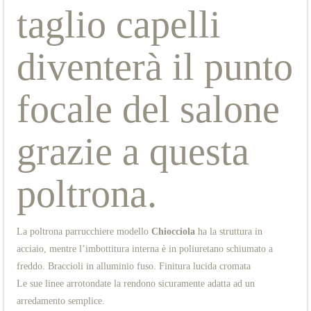
taglio capelli
diventerà il punto
focale del salone
grazie a questa
poltrona.
La poltrona parrucchiere modello
Chiocciola
ha la struttura in
acciaio, mentre l’imbottitura interna è in poliuretano schiumato a
freddo. Braccioli in alluminio fuso. Finitura lucida cromata
Le sue linee arrotondate la rendono sicuramente adatta ad un
arredamento semplice.