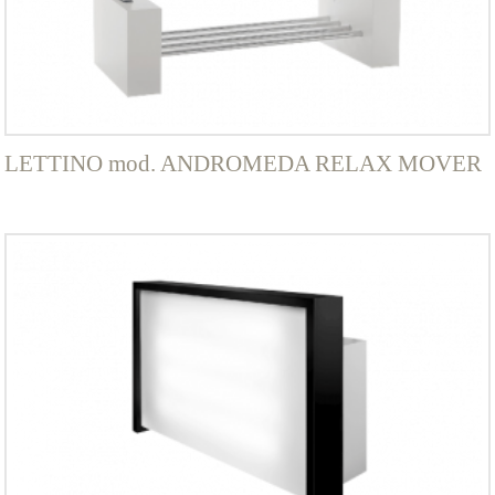
scelte
nella
pagina
del
prodotto
LETTINO mod. ANDROMEDA RELAX MOVER