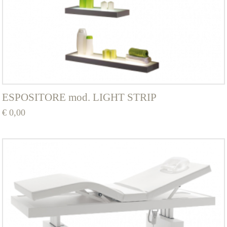
ESPOSITORE mod. LIGHT STRIP
€
0,00
Questo
prodotto
ha
più
varianti.
Le
opzioni
possono
essere