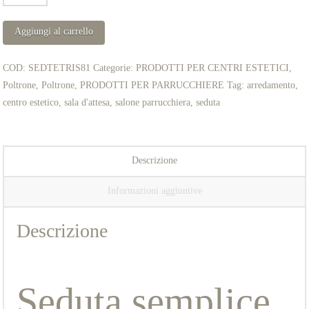
SALA
D'ATTESA
Aggiungi al carrello
mod.
TETRIS
COD:
SEDTETRIS81
Categorie:
PRODOTTI PER CENTRI ESTETICI
,
quantità
Poltrone
,
Poltrone
,
PRODOTTI PER PARRUCCHIERE
Tag:
arredamento
,
centro estetico
,
sala d'attesa
,
salone parrucchiera
,
seduta
Descrizione
Informazioni aggiuntive
Descrizione
Seduta semplice