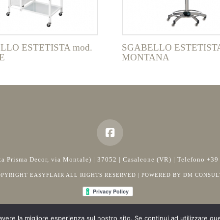
LLO ESTETISTA mod.
SGABELLO ESTETISTA
E
MONTANA
rata Prisma Decor, via Montale) | 37052 | Casaleone (VR) | Telefono 
OPYRIGHT EASYFLAIR ALL RIGHTS RESERVED | POWERED BY
DM CONSUL
avere la migliore esperienza sul nostro sito. Se continui ad utilizzare qu