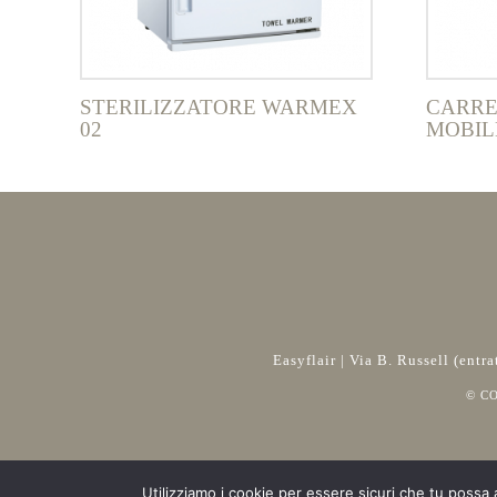
STERILIZZATORE WARMEX
CARRE
02
MOBIL
Easyflair | Via B. Russell (ent
© C
Utilizziamo i cookie per essere sicuri che tu possa 