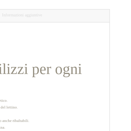
Informazioni aggiuntive
lizzi per ogni
etico.
del lettino.
 anche ribaltabili.
ina.