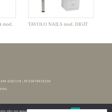
 mod.
TAVOLO NAILS mod. DIGIT
+39 349 4205118 | PI 03879610230
TING
esto sito noi assumiamo che tu ne sia felice.
Ok