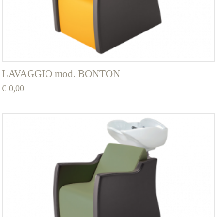
LAVAGGIO mod. BONTON
€
0,00
Questo
prodotto
ha
più
varianti.
Le
opzioni
possono
essere
scelte