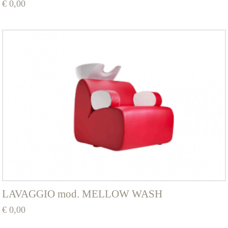
€
0,00
Questo
prodotto
ha
più
varianti.
Le
opzioni
possono
essere
scelte
nella
pagina
del
prodotto
LAVAGGIO mod. MELLOW WASH
€
0,00
Questo