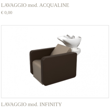
LAVAGGIO mod. ACQUALINE
€
0,00
Questo
prodotto
ha
più
varianti.
Le
opzioni
possono
essere
scelte
nella
pagina
del
prodotto
LAVAGGIO mod. INFINITY