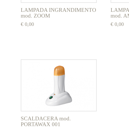
LAMPADA INGRANDIMENTO
LAMPA
mod. ZOOM
mod. A
€
0,00
€
0,00
Questo
Questo
prodotto
prodotto
ha
ha
più
più
varianti.
varianti.
Le
Le
opzioni
opzioni
possono
possono
essere
essere
scelte
scelte
nella
nella
pagina
pagina
del
del
prodotto
prodotto
SCALDACERA mod.
PORTAWAX 001