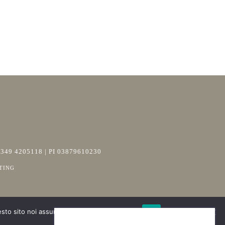
+39 349 4205118 | PI 03879610230
TING
esto sito noi assumiamo che tu ne sia felice.
Ok
Richiesta Informazioni