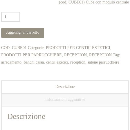
(cod. CUBE01) Cube con modulo centrale
RECEPTION
mod.
CUBE
Aggiungi al carrello
quantità
COD:
CUBE01
Categorie:
PRODOTTI PER CENTRI ESTETICI
,
PRODOTTI PER PARRUCCHIERE
,
RECEPTION
,
RECEPTION
Tag:
arredamento
,
banchi cassa
,
centri estetici
,
reception
,
salone parrucchiere
Descrizione
Informazioni aggiuntive
Descrizione