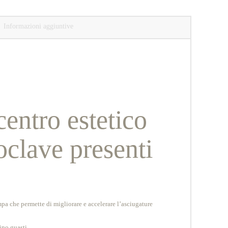
Informazioni aggiuntive
entro estetico
oclave presenti
a che permette di migliorare e accelerare l’asciugature
ino guasti.