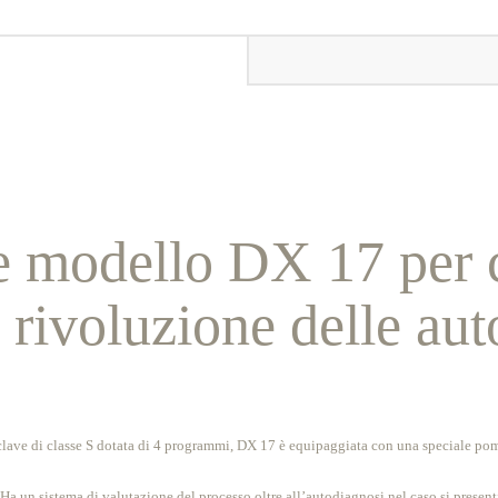
re modello DX 17 per c
 rivoluzione delle aut
clave di classe S dotata di 4 programmi, DX 17 è equipaggiata con una speciale pomp
 Ha un sistema di valutazione del processo oltre all’autodiagnosi nel caso si present