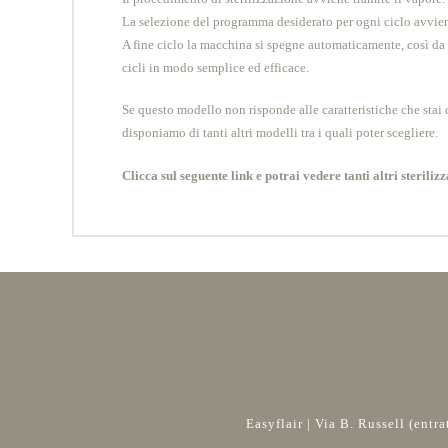
La selezione del programma desiderato per ogni ciclo avvien
A fine ciclo la macchina si spegne automaticamente, così da el
cicli in modo semplice ed efficace.
Se questo modello non risponde alle caratteristiche che stai c
disponiamo di tanti altri modelli tra i quali poter scegliere.
Clicca sul seguente link e potrai vedere tanti altri sterilizz
Easyflair | Via B. Russell (ent