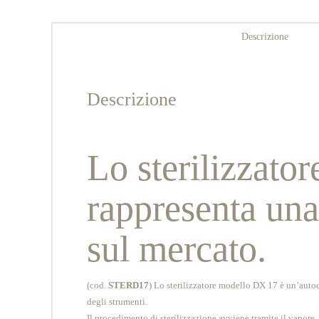
Descrizione
Descrizione
Lo sterilizzato
rappresenta una
sul mercato.
(cod.
STERD17
) Lo sterilizzatore modello DX 17 è un’auto
degli strumenti.
Il procedimento di sterilizzazione avviene tramite il vapore.