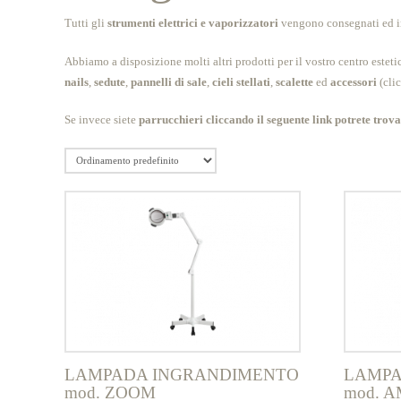
Tutti gli
strumenti elettrici e vaporizzatori
vengono consegnati ed ins
Abbiamo a disposizione molti altri prodotti per il vostro centro estet
nails
,
sedute
,
pannelli di sale
,
cieli stellati
,
scalette
ed
accessori
(cli
Se invece siete
parrucchieri
cliccando il seguente link potrete trova
LAMPADA INGRANDIMENTO
LAMPA
mod. ZOOM
mod. A