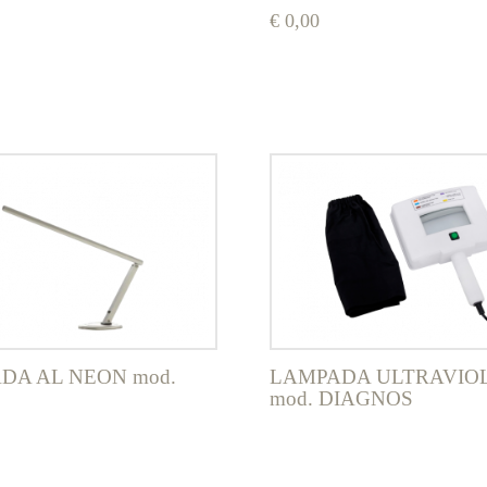
€
0,00
Questo
prodotto
ha
più
varianti.
Le
opzioni
possono
essere
scelte
nella
pagina
del
prodotto
DA AL NEON mod.
LAMPADA ULTRAVIO
mod. DIAGNOS