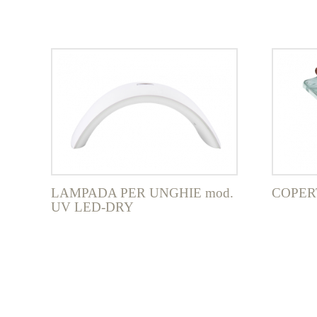
ha
più
varianti.
Le
opzioni
possono
essere
scelte
nella
pagina
del
prodotto
LAMPADA PER UNGHIE mod.
COPER
UV LED-DRY