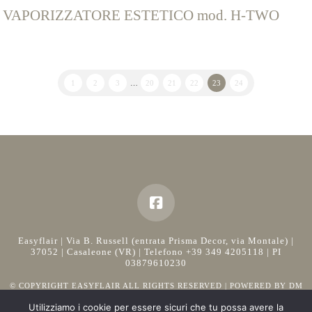
VAPORIZZATORE ESTETICO mod. H-TWO
1
2
3
…
20
21
22
23
24
Easyflair | Via B. Russell (entrata Prisma Decor, via Montale) |
37052 | Casaleone (VR) | Telefono +39 349 4205118 | PI
03879610230
© COPYRIGHT EASYFLAIR ALL RIGHTS RESERVED | POWERED BY
DM
CONSULTING
Utilizziamo i cookie per essere sicuri che tu possa avere la