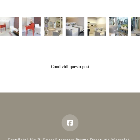
Condividi questo post
Easyflair | Via B. Russell (entrata Prisma Decor, via Montale) |