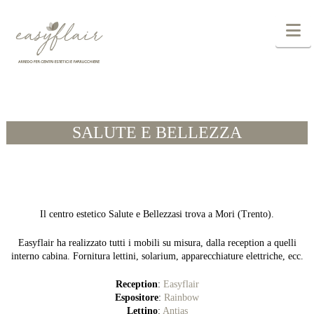
N
SALUTE E BELLEZZA
Il centro estetico Salute e Bellezzasi trova a Mori (Trento).
Easyflair ha realizzato tutti i mobili su misura, dalla reception a quelli
interno cabina. Fornitura lettini, solarium, apparecchiature elettriche, ecc.
Reception
:
Easyflair
Espositore
:
Rainbow
Lettino
:
Antias